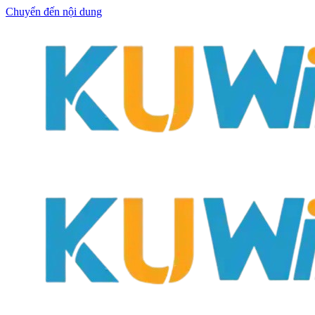
Chuyển đến nội dung