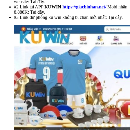
website: Tại đây.
#2 Link tải APP
KUWIN
https://giacbinhan.net/
Mobi nhận
8.888K: Tại đây.
#3 Link dự phòng ku win không bị chặn mới nhất: Tại đây.