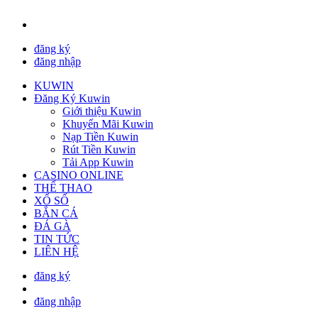
đăng ký
đăng nhập
KUWIN
Đăng Ký Kuwin
Giới thiệu Kuwin
Khuyến Mãi Kuwin
Nạp Tiền Kuwin
Rút Tiền Kuwin
Tải App Kuwin
CASINO ONLINE
THỂ THAO
XỔ SỐ
BẮN CÁ
ĐÁ GÀ
TIN TỨC
LIÊN HỆ
đăng ký
đăng nhập