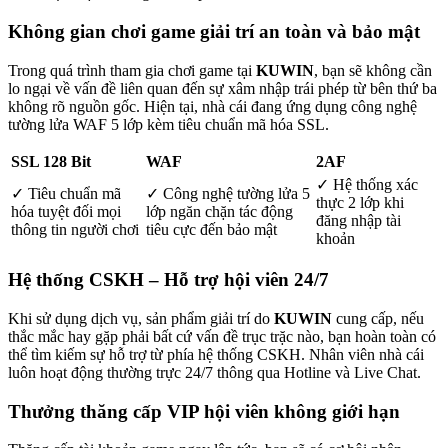
Không gian chơi game giải trí an toàn và bảo mật
Trong quá trình tham gia chơi game tại
KUWIN
, bạn sẽ không cần
lo ngại về vấn đề liên quan đến sự xâm nhập trái phép từ bên thứ ba
không rõ nguồn gốc. Hiện tại, nhà cái đang ứng dụng công nghệ
tường lửa WAF 5 lớp kèm tiêu chuẩn mã hóa SSL.
SSL 128 Bit
WAF
2AF
✓ Hệ thống xác
✓ Tiêu chuẩn mã
✓ Công nghệ tường lửa 5
thực 2 lớp khi
hóa tuyệt đối mọi
lớp ngăn chặn tác động
đăng nhập tài
thông tin người chơi
tiêu cực đến bảo mật
khoản
Hệ thống CSKH – Hỗ trợ hội viên 24/7
Khi sử dụng dịch vụ, sản phẩm giải trí do
KUWIN
cung cấp, nếu
thắc mắc hay gặp phải bất cứ vấn đề trục trặc nào, bạn hoàn toàn có
thể tìm kiếm sự hỗ trợ từ phía hệ thống CSKH. Nhân viên nhà cái
luôn hoạt động thường trực 24/7 thông qua Hotline và Live Chat.
Thưởng thăng cấp VIP hội viên không giới hạn